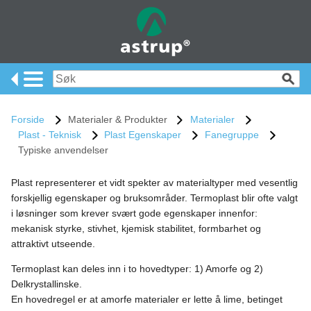
Forside
Materialer & Produkter
Materialer
Plast - Teknisk
Plast Egenskaper
Fanegruppe
Typiske anvendelser
Plast representerer et vidt spekter av materialtyper med vesentlig
forskjellig egenskaper og bruksområder. Termoplast blir ofte valgt
i løsninger som krever svært gode egenskaper innenfor:
mekanisk styrke, stivhet, kjemisk stabilitet, formbarhet og
attraktivt utseende.
Termoplast kan deles inn i to hovedtyper: 1) Amorfe og 2)
Delkrystallinske.
En hovedregel er at amorfe materialer er lette å lime, betinget