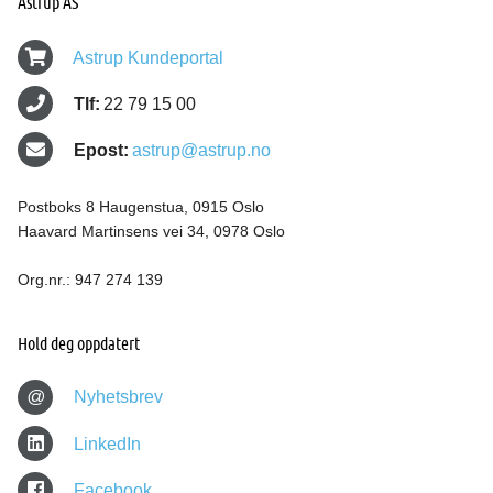
Astrup AS
Astrup Kundeportal
Tlf:
22 79 15 00
Epost:
astrup@astrup.no
Postboks 8 Haugenstua, 0915 Oslo
Haavard Martinsens vei 34, 0978 Oslo
Org.nr.: 947 274 139
Hold deg oppdatert
@
Nyhetsbrev
LinkedIn
Facebook