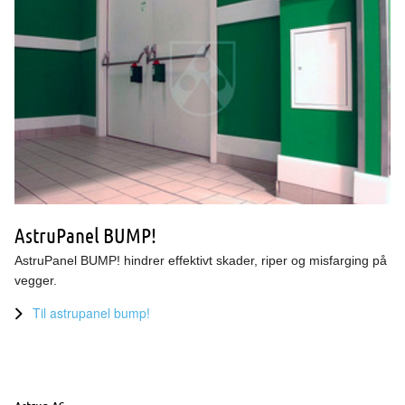
AstruPanel BUMP!
AstruPanel BUMP! hindrer effektivt skader, riper og misfarging på
vegger.
Til astrupanel bump!