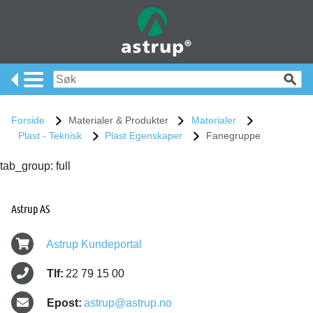
Forside
Materialer & Produkter
Materialer
Plast - Teknisk
Plast Egenskaper
Fanegruppe
tab_group: full
Astrup AS
Astrup Kundeportal
Tlf:
22 79 15 00
Epost:
astrup@astrup.no