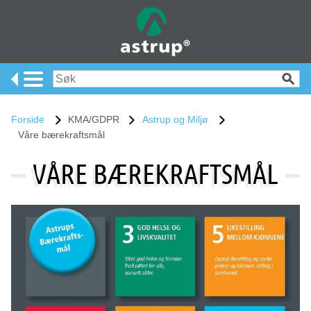
Forside
KMA/GDPR
Astrup og Miljø
Våre bærekraftsmål
VÅRE BÆREKRAFTSMÅL