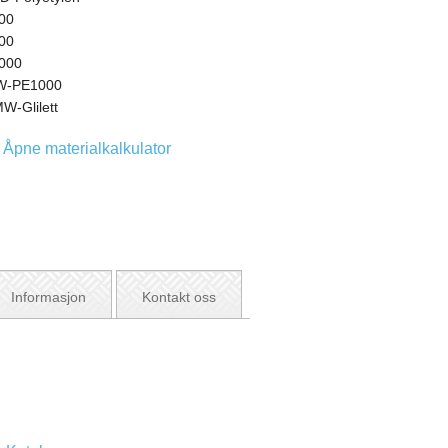
00
00
000
-PE1000
W-Glilett
Åpne materialkalkulator
Informasjon
Kontakt oss