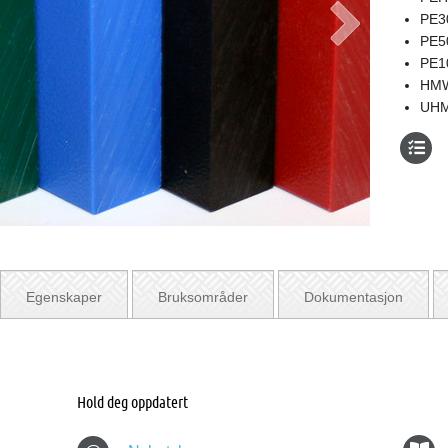
PE3
PE5
PE1
HMW
UHM
Egenskaper
Bruksområder
Dokumentasjon
Hold deg oppdatert