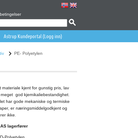
betingelser
Astrup Kundeportal (Logg inn)
tiv
PE- Polyetylen
 materiale kjent for gunstig pris, lav
 meget god kjemikaliebestandighet.
let har gode mekaniske og termiske
per, er næringsmiddelgodkjent og
rer ikke.
 AS lagerfører
D-Polyetylen