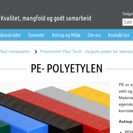
Salgs
Kvalitet, mangfold og godt samarbeid
ruksområder
Tjenester
Astrup og Miljø
Om oss
Kontakt oss
Plast nyhetsarkiv
Polystone® Play-Tec® - fargede plater for lekesta
PE- POLYETYLEN
PE er et
vekt og
Materia
egenska
korrode
Astrup
PEH