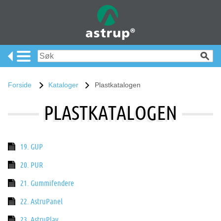
Forside
Kataloger
Plastkatalogen
PLASTKATALOGEN
19. GUP
20. PUR
21. Gummifendere
22. AstruPanel
23. AstruPlay