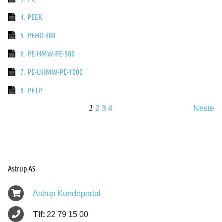
4. PEEK
5. PEHD 300
6. PE-HMW-PE-500
7. PE-UHMW-PE-1000
8. PETP
1
2
3
4
Neste
Astrup AS
Astrup Kundeportal
Tlf:
22 79 15 00