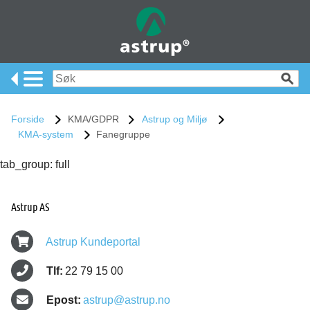
Forside
KMA/GDPR
Astrup og Miljø
KMA-system
Fanegruppe
tab_group: full
Astrup AS
Astrup Kundeportal
Tlf:
22 79 15 00
Epost:
astrup@astrup.no