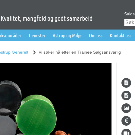
Salgs
Kvalitet, mangfold og godt samarbeid
ruksområder
Tjenester
Astrup og Miljø
Om oss
Kontakt oss
Astrup Generelt
Vi søker nå etter en Trainee Salgsansvarlig