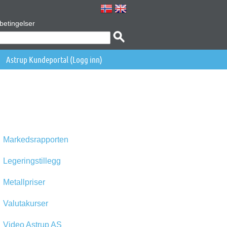
betingelser
Astrup Kundeportal (Logg inn)
Markedsrapporten
Legeringstillegg
Metallpriser
Valutakurser
Video Astrup AS