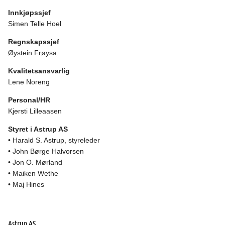
Innkjøpssjef
Simen Telle Hoel
Regnskapssjef
Øystein Frøysa
Kvalitetsansvarlig
Lene Noreng
Personal/HR
Kjersti Lilleaasen
Styret i Astrup AS
• Harald S. Astrup, styreleder
• John Børge Halvorsen
• Jon O. Mørland
• Maiken Wethe
• Maj Hines
Astrup AS