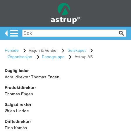
Forside
Visjon & Verdier
Selskapet
Organisasjon
Fanegruppe
Astrup AS
Daglig leder
Adm. direktør Thomas Engen
Produktdirektør
Thomas Engen
Salgsdirektør
Ørjan Lindøe
Driftsdirektør
Finn Kamås