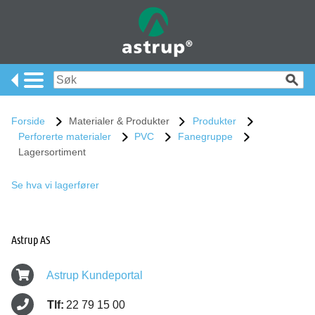
Forside
Materialer & Produkter
Produkter
Perforerte materialer
PVC
Fanegruppe
Lagersortiment
Se hva vi lagerfører
Astrup AS
Astrup Kundeportal
Tlf:
22 79 15 00