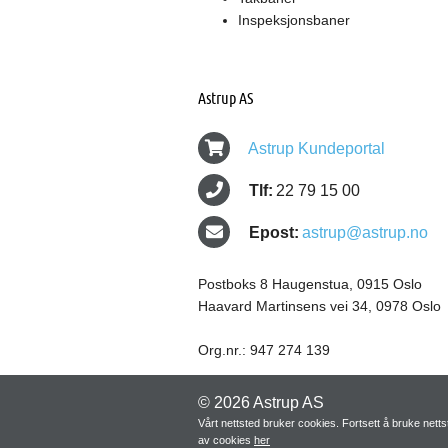
Inspeksjonsbaner
Astrup AS
Astrup Kundeportal
Tlf:
22 79 15 00
Epost:
astrup@astrup.no
Postboks 8 Haugenstua, 0915 Oslo
Haavard Martinsens vei 34, 0978 Oslo
Org.nr.: 947 274 139
© 2026 Astrup AS
Vårt nettsted bruker cookies. Fortsett å bruke net
av cookies
her