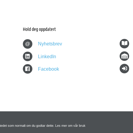
Hold deg oppdatert
@
Nyhetsbrev
LinkedIn
Facebook
tstedet som normalt om du godtar dette. Les mer om vår bruk