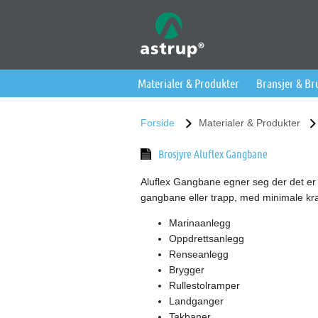
Materialer & Produkter
Bransjer & B
Forside
Materialer & Produkter
Brosjyre Aluflex Gangbane
Aluflex Gangbane egner seg der det er 
gangbane eller trapp, med minimale krav
Marinaanlegg
Oppdrettsanlegg
Renseanlegg
Brygger
Rullestolramper
Landganger
Takbaner