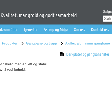
Salgs
Kvalitet, mangfold og godt samarbeid
ruksområder
Tjenester
Astrup og Miljø
Om oss
Kontakt oss
Produkter
Gangbane og trapp
Aluflex aluminium gangbane
Dørkplater og gangbanerister
ønskelig med en lett og stabil
 til vedlikehold.