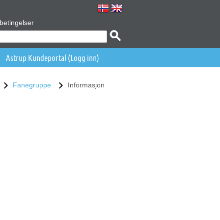
betingelser
Astrup Kundeportal (Logg inn)
Fanegruppe
Informasjon