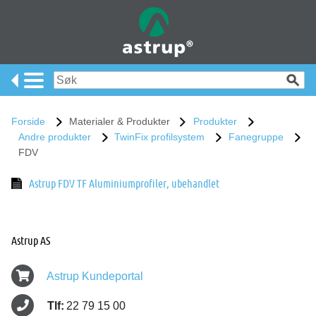
Forside
Materialer & Produkter
Produkter
Andre produkter
TwinFix profilsystem
Fanegruppe
FDV
Astrup FDV TF Aluminiumprofiler, ubehandlet
Astrup AS
Astrup Kundeportal
Tlf:
22 79 15 00