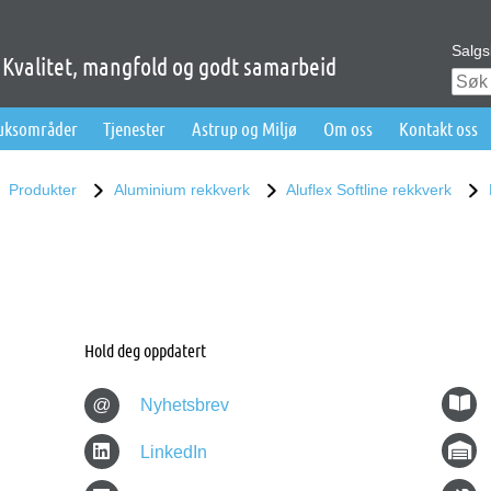
Salgs
Kvalitet, mangfold og godt samarbeid
ruksområder
Tjenester
Astrup og Miljø
Om oss
Kontakt oss
Produkter
Aluminium rekkverk
Aluflex Softline rekkverk
Hold deg oppdatert
@
Nyhetsbrev
LinkedIn