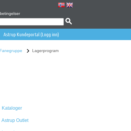
betingelser
Astrup Kundeportal (Logg inn)
Fanegruppe
Lagerprogram
Kataloger
Astrup Outlet