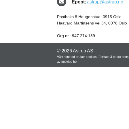
Epost:
astrup@astrup.no
Postboks 8 Haugenstua, 0915 Oslo
Haavard Martinsens vei 34, 0978 Oslo
Org.nr.: 947 274 139
© 2026 Astrup AS
Vårt nettsted bruker cookies. Fortsett å bruke net
av cookies
her