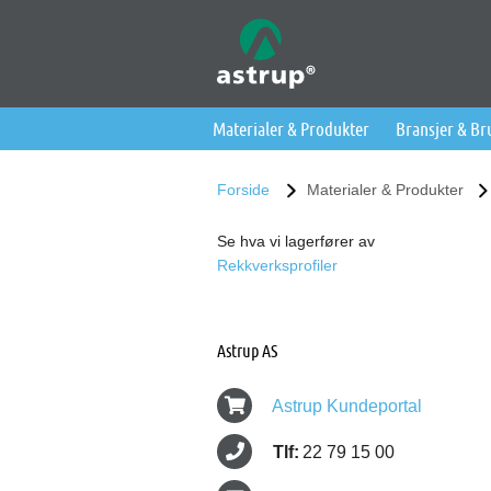
Materialer & Produkter
Bransjer & B
Forside
Materialer & Produkter
Se hva vi lagerfører av
Rekkverksprofiler
Astrup AS
Astrup Kundeportal
Tlf:
22 79 15 00