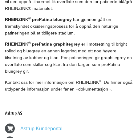
vil den oppnå tilnærmet lik overflate som den for-patinerte blå/grå
RHEINZINK® materialet.
®
RHEINZINK
prePatina bluegrey
har gjennomgått en
fremskyndet oksideringsprosess for å oppnå den naturlige
patineringen på et tidligere stadium.
®
RHEINZINK
prePatina graphitegrey
er i motsetning til bright
rolled og bluegrey en annen legering med ett noe høyere
tilsetning av kobber og titan. For-patineringen gir graphitegrey en
overflate som skiller seg klart fra den fargen som prePatina
bluegrey gir.
®
Kontakt oss for mer informasjon om RHEINZINK
. Du finner også
utdypende informasjon under fanen «dokumentasjon».
Astrup AS
Astrup Kundeportal