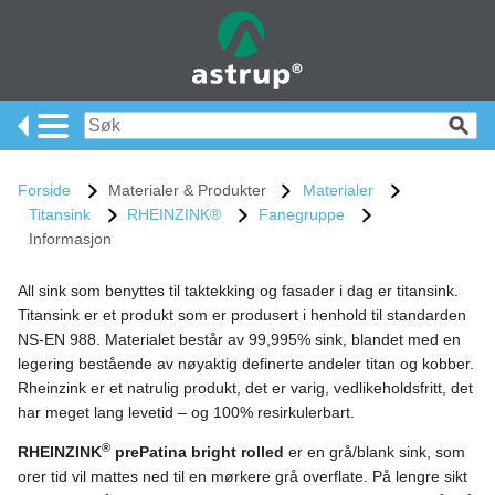
Forside
Materialer & Produkter
Materialer
Titansink
RHEINZINK®
Fanegruppe
Informasjon
All sink som benyttes til taktekking og fasader i dag er titansink.
Titansink er et produkt som er produsert i henhold til standarden
NS-EN 988. Materialet består av 99,995% sink, blandet med en
legering bestående av nøyaktig definerte andeler titan og kobber.
Rheinzink er et natrulig produkt, det er varig, vedlikeholdsfritt, det
har meget lang levetid – og 100% resirkulerbart.
®
RHEINZINK
prePatina bright rolled
er en grå/blank sink, som
orer tid vil mattes ned til en mørkere grå overflate. På lengre sikt