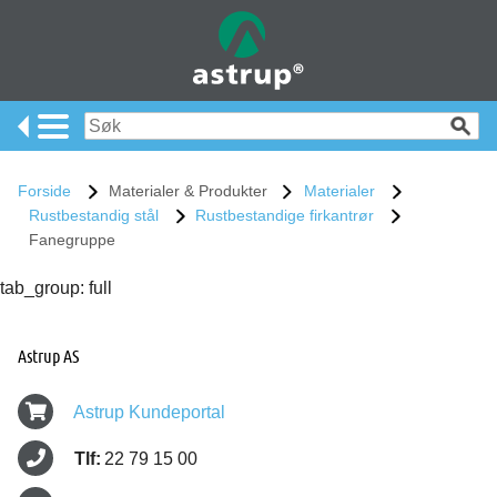
Forside
Materialer & Produkter
Materialer
Rustbestandig stål
Rustbestandige firkantrør
Fanegruppe
tab_group: full
Astrup AS
Astrup Kundeportal
Tlf:
22 79 15 00