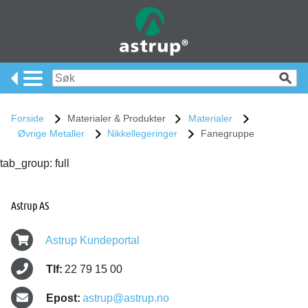
Forside
Materialer & Produkter
Materialer
Øvrige Metaller
Nikkellegeringer
Fanegruppe
tab_group: full
Astrup AS
Astrup Kundeportal
Tlf:
22 79 15 00
Epost:
astrup@astrup.no