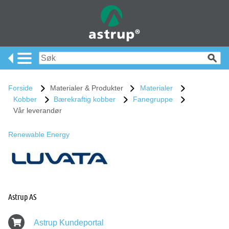
Forside
Materialer & Produkter
Materialer
Kobber
Bærekraftig kobber
Fanegruppe
Vår leverandør
Renewable Energy
Astrup AS
Astrup Kundeportal