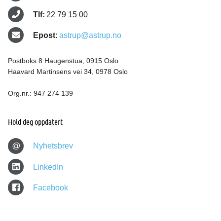
Tlf:
22 79 15 00
Epost:
astrup@astrup.no
Postboks 8 Haugenstua, 0915 Oslo
Haavard Martinsens vei 34, 0978 Oslo
Org.nr.: 947 274 139
Hold deg oppdatert
@
Nyhetsbrev
LinkedIn
Facebook