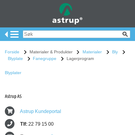
Forside
Materialer & Produkter
Materialer
Bly
Blyplate
Fanegruppe
Lagerprogram
Blyplater
Astrup AS
Astrup Kundeportal
Tlf:
22 79 15 00