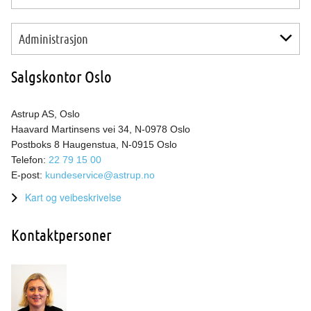
Salgskontor Stavanger
Produktavdeling Aluminium & Metaller
Salgskontor Bergen
Administrasjon
Produktavdeling Plast
Salgskontor Ålesund
Produktavdeling Rustfritt og Spesialstål
Ledelse
Salgskontor Trondheim
Salgskontor Oslo
Innkjøp
Økonomi og Personal
Astrup AS, Oslo
IKT
Haavard Martinsens vei 34, N-0978 Oslo
Kvalitetsstyring
Postboks 8 Haugenstua, N-0915 Oslo
Telefon:
22 79 15 00
E-post:
kundeservice@astrup.no
Kart og veibeskrivelse
Kontaktpersoner