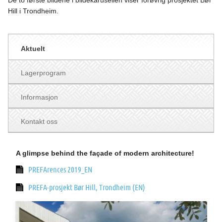
De to første bildene i bildekarusellen viser forøvrig prosjektet Bør
Hill i Trondheim.
Aktuelt
Lagerprogram
Informasjon
Kontakt oss
A glimpse behind the façade of modern architecture!
PREFArences 2019_EN
PREFA-prosjekt Bør Hill, Trondheim (EN)