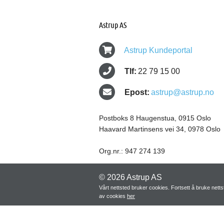
Astrup AS
Astrup Kundeportal
Tlf:
22 79 15 00
Epost:
astrup@astrup.no
Postboks 8 Haugenstua, 0915 Oslo
Haavard Martinsens vei 34, 0978 Oslo
Org.nr.: 947 274 139
© 2026 Astrup AS
Vårt nettsted bruker cookies. Fortsett å bruke net
av cookies
her