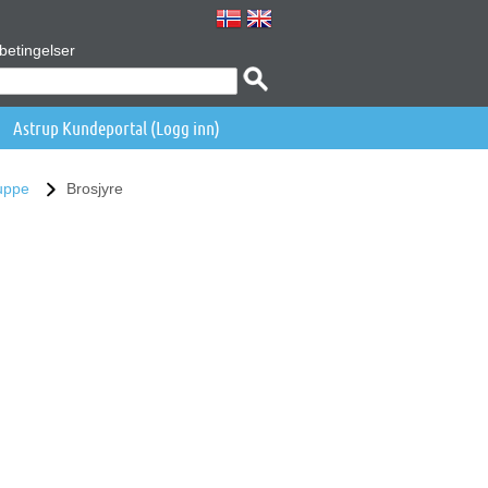
betingelser
Astrup Kundeportal (Logg inn)
uppe
Brosjyre