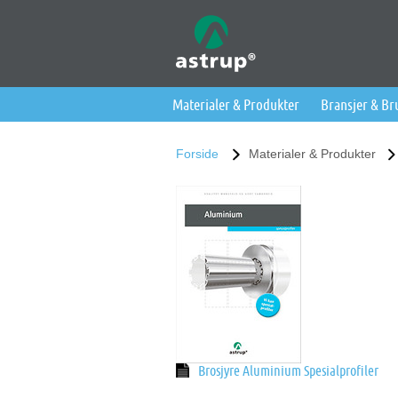
Materialer & Produkter
Bransjer & B
Forside
Materialer & Produkter
Brosjyre Aluminium Spesialprofiler