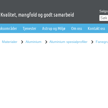
Salgs
Kvalitet, mangfold og godt samarbeid
ruksområder
Tjenester
Astrup og Miljø
Om oss
Kontakt oss
Materialer
Aluminium
Aluminium spesialprofiler
Fanegr