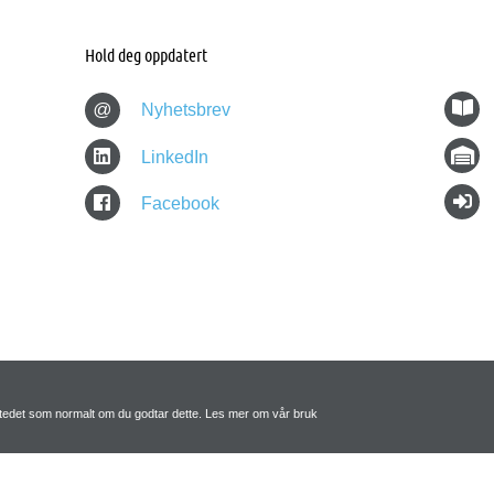
Hold deg oppdatert
@
Nyhetsbrev
LinkedIn
Facebook
tstedet som normalt om du godtar dette. Les mer om vår bruk