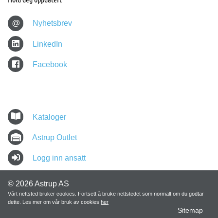
@
Nyhetsbrev
LinkedIn
Facebook
Kataloger
Astrup Outlet
Logg inn ansatt
© 2026 Astrup AS
Vårt nettsted bruker cookies. Fortsett å bruke nettstedet som normalt om du godtar
dette. Les mer om vår bruk av cookies
her
Sitemap