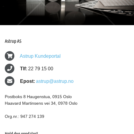
Astrup AS
Astrup Kundeportal
Tlf:
22 79 15 00
Epost:
astrup@astrup.no
Postboks 8 Haugenstua, 0915 Oslo
Haavard Martinsens vei 34, 0978 Oslo
Org.nr.: 947 274 139
Hold deg oppdatert