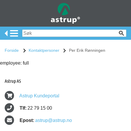
Forside
Kontaktpersoner
Per Erik Rønningen
employee: full
Astrup AS
Astrup Kundeportal
Tlf:
22 79 15 00
Epost:
astrup@astrup.no