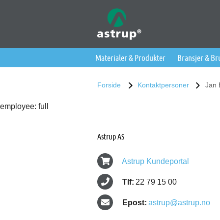
Materialer & Produkter
Bransjer & B
Forside
Kontaktpersoner
Jan 
employee: full
Astrup AS
Astrup Kundeportal
Tlf:
22 79 15 00
Epost:
astrup@astrup.no