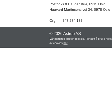
Postboks 8 Haugenstua, 0915 Oslo
Haavard Martinsens vei 34, 0978 Oslo
Org.nr.: 947 274 139
© 2026 Astrup AS
Vårt nettsted bruker cookies. Fortsett å bruke net
av cookies
her