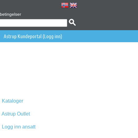
betingelser
Astrup Kundeportal (Logg inn)
Kataloger
Astrup Outlet
Logg inn ansatt