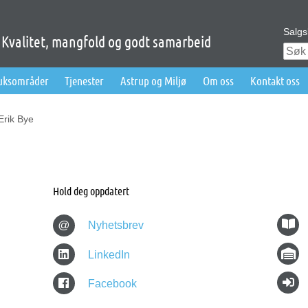
Salgs
Kvalitet, mangfold og godt samarbeid
ruksområder
Tjenester
Astrup og Miljø
Om oss
Kontakt oss
Erik Bye
Hold deg oppdatert
@
Nyhetsbrev
LinkedIn
Facebook