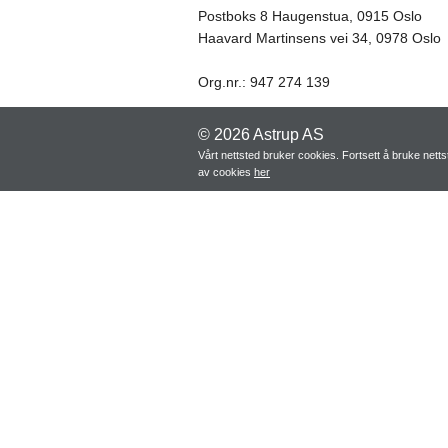
Postboks 8 Haugenstua, 0915 Oslo
Haavard Martinsens vei 34, 0978 Oslo
Org.nr.: 947 274 139
© 2026 Astrup AS
Vårt nettsted bruker cookies. Fortsett å bruke net
av cookies
her