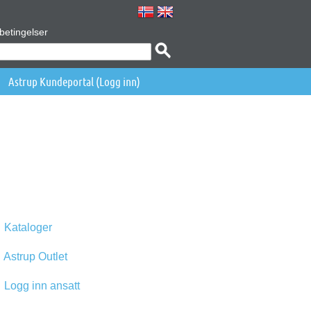
betingelser
Astrup Kundeportal (Logg inn)
Kataloger
Astrup Outlet
Logg inn ansatt