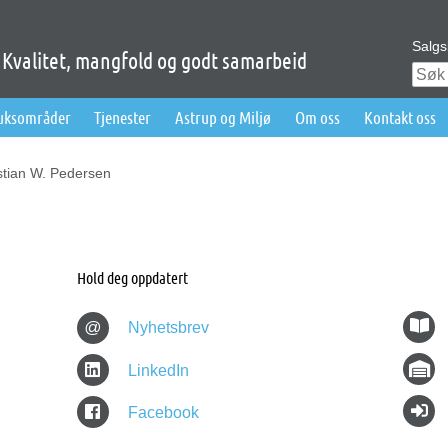
Salgs
Kvalitet, mangfold og godt samarbeid
ruksområder
Tjenester
Astrup og Miljø
Om oss
Kontakt oss
stian W. Pedersen
Hold deg oppdatert
@
Nyhetsbrev
LinkedIn
Facebook