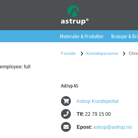
Materialer & Produkter
Bransjer & B
Forside
Kontaktpersoner
Chri
employee: full
Astrup AS
Astrup Kundeportal
Tlf:
22 79 15 00
Epost:
astrup@astrup.no