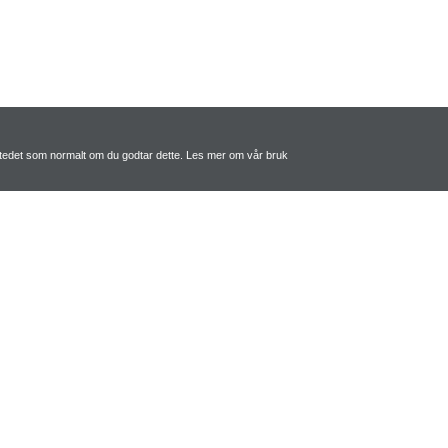
tstedet som normalt om du godtar dette. Les mer om vår bruk