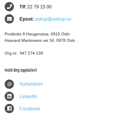
Tlf:
22 79 15 00
Epost:
astrup@astrup.no
Postboks 8 Haugenstua, 0915 Oslo
Haavard Martinsens vei 34, 0978 Oslo
Org.nr.: 947 274 139
Hold deg oppdatert
@
Nyhetsbrev
LinkedIn
Facebook