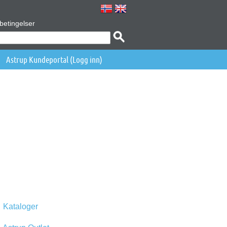
betingelser
Astrup Kundeportal (Logg inn)
Kataloger