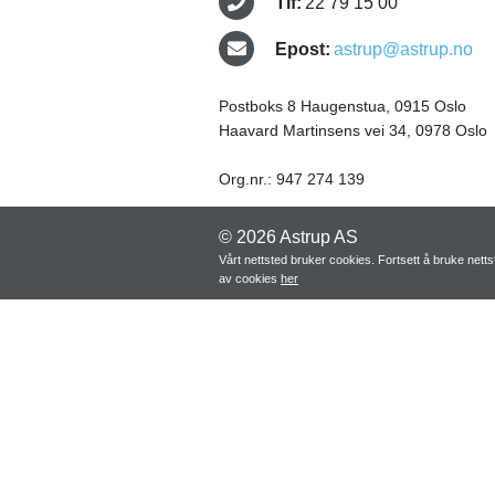
Tlf:
22 79 15 00
Epost:
astrup@astrup.no
Postboks 8 Haugenstua, 0915 Oslo
Haavard Martinsens vei 34, 0978 Oslo
Org.nr.: 947 274 139
© 2026 Astrup AS
Vårt nettsted bruker cookies. Fortsett å bruke net
av cookies
her