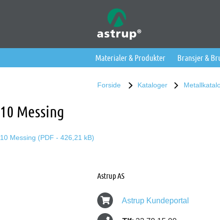
Materialer & Produkter
Bransjer & B
Forside
Kataloger
Metallkatal
10 Messing
10 Messing (PDF - 426,21 kB)
Astrup AS
Astrup Kundeportal