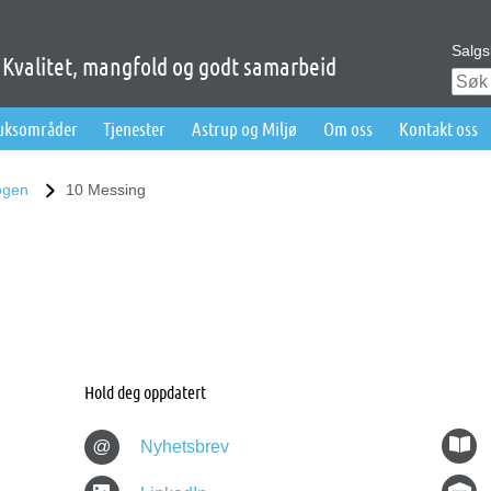
Salgs
Kvalitet, mangfold og godt samarbeid
ruksområder
Tjenester
Astrup og Miljø
Om oss
Kontakt oss
ogen
10 Messing
Hold deg oppdatert
@
Nyhetsbrev