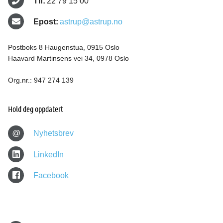
Tlf:
22 79 15 00
Epost:
astrup@astrup.no
Postboks 8 Haugenstua, 0915 Oslo
Haavard Martinsens vei 34, 0978 Oslo
Org.nr.: 947 274 139
Hold deg oppdatert
@
Nyhetsbrev
LinkedIn
Facebook