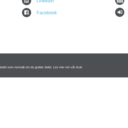
LinkedIn
Facebook
tstedet som normalt om du godtar dette. Les mer om vår bruk