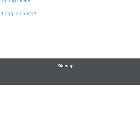
Astrup Outlet
Logg inn ansatt
Sitemap