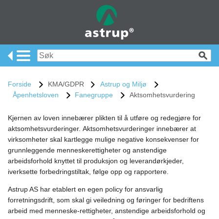
Forside
KMA/GDPR
Astrup og Miljø
Åpenhetsloven
Fanegruppe
Aktsomhetsvurdering
Kjernen av loven innebærer plikten til å utføre og redegjøre for
aktsomhetsvurderinger. Aktsomhetsvurderinger innebærer at
virksomheter skal kartlegge mulige negative konsekvenser for
grunnleggende menneskerettigheter og anstendige
arbeidsforhold knyttet til produksjon og leverandørkjeder,
iverksette forbedringstiltak, følge opp og rapportere.
Astrup AS har etablert en egen policy for ansvarlig
forretningsdrift, som skal gi veiledning og føringer for bedriftens
arbeid med menneske-rettigheter, anstendige arbeidsforhold og