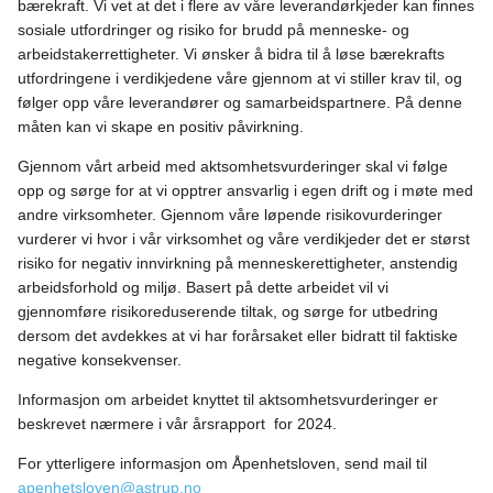
bærekraft. Vi vet at det i flere av våre leverandørkjeder kan finnes
sosiale utfordringer og risiko for brudd på menneske- og
arbeidstakerrettigheter. Vi ønsker å bidra til å løse bærekrafts
utfordringene i verdikjedene våre gjennom at vi stiller krav til, og
følger opp våre leverandører og samarbeidspartnere. På denne
måten kan vi skape en positiv påvirkning.
Gjennom vårt arbeid med aktsomhetsvurderinger skal vi følge
opp og sørge for at vi opptrer ansvarlig i egen drift og i møte med
andre virksomheter. Gjennom våre løpende risikovurderinger
vurderer vi hvor i vår virksomhet og våre verdikjeder det er størst
risiko for negativ innvirkning på menneskerettigheter, anstendig
arbeidsforhold og miljø. Basert på dette arbeidet vil vi
gjennomføre risikoreduserende tiltak, og sørge for utbedring
dersom det avdekkes at vi har forårsaket eller bidratt til faktiske
negative konsekvenser.
Informasjon om arbeidet knyttet til aktsomhetsvurderinger er
beskrevet nærmere i vår årsrapport for 2024.
For ytterligere informasjon om Åpenhetsloven, send mail til
apenhetsloven@astrup.no