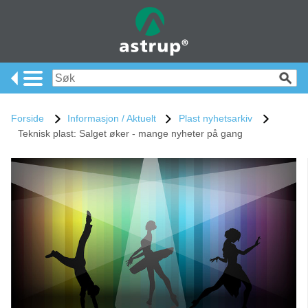
Forside
Informasjon / Aktuelt
Plast nyhetsarkiv
Teknisk plast: Salget øker - mange nyheter på gang