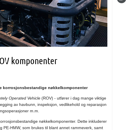
l ROV komponenter
ange korrosjonsbestandige nøkkelkomponenter
tely Operated Vehicle
(ROV) - utfører i dag mange viktige
tlegging av havbunn, inspeksjon, vedlikehold og reparasjon
gingsoperasjoner m.m.
 korrosjonsbestandige nøkkelkomponenter. Dette inkluderer
 og PE-HMW, som brukes til blant annet rammeverk, samt