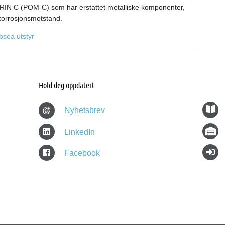
TARIN C (POM-C) som har erstattet metalliske komponenter,
 korrosjonsmotstand.
bsea utstyr
Hold deg oppdatert
@
Nyhetsbrev
LinkedIn
Facebook