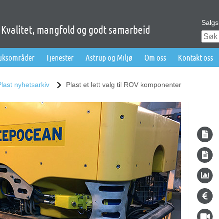
Salgs
Kvalitet, mangfold og godt samarbeid
ruksområder
Tjenester
Astrup og Miljø
Om oss
Kontakt oss
Plast nyhetsarkiv
Plast et lett valg til ROV komponenter