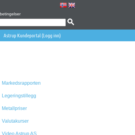
betingelser
Astrup Kundeportal (Logg inn)
Markedsrapporten
Legeringstillegg
Metallpriser
Valutakurser
Video Astrup AS