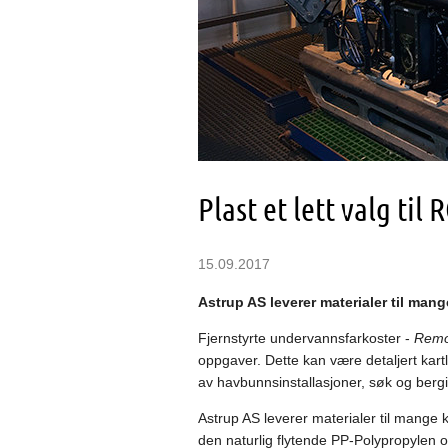
Plast et lett valg ti
15.09.2017
Astrup AS leverer materialer til m
Fjernstyrte undervannsfarkoster -
Remo
oppgaver. Dette kan være detaljert kar
av havbunnsinstallasjoner, søk og ber
Astrup AS leverer materialer til mange
den naturlig flytende PP-Polypropylen