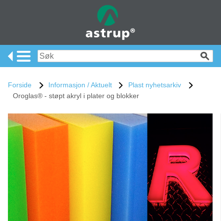
Forside
Informasjon / Aktuelt
Plast nyhetsarkiv
Oroglas® - støpt akryl i plater og blokker