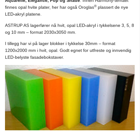
Aquarelle, Elegance, Pop og
Shade
. Innen Harmony-temaet
®
finnes opal hvite plater, her har også Oroglas
plassert de nye
LED
-
akryl platene.
ASTRUP AS lagerfører nå hvit, opal LED
-
akryl i tykkelsene 3, 5, 8
og 10 mm – format 2030x3050 mm.
I tillegg har vi på lager blokker i tykkelse 30mm – format
1200x2000 mm i hvit, opal. Godt egnet for utfreste og innvendig
LED-belyste fasadebokstaver.