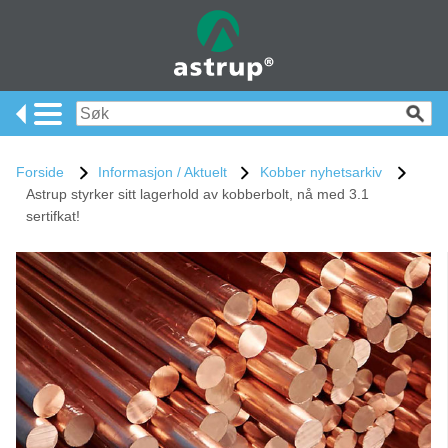
Forside
Informasjon / Aktuelt
Kobber nyhetsarkiv
Astrup styrker sitt lagerhold av kobberbolt, nå med 3.1
sertifkat!