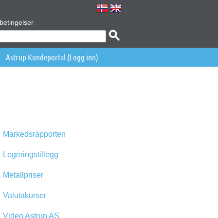
betingelser
Astrup Kundeportal (Logg inn)
Markedsrapporten
Legeringstillegg
Metallpriser
Valutakurser
Video Astrup AS