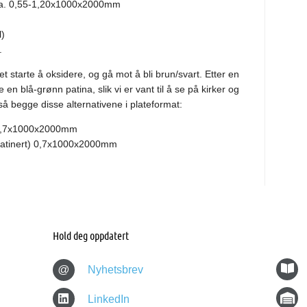
t a. 0,55-1,20x1000x2000mm
l)
.
et starte å oksidere, og gå mot å bli brun/svart. Etter en
 en blå-grønn patina, slik vi er vant til å se på kirker og
så begge disse alternativene i plateformat:
) 0,7x1000x2000mm
npatinert) 0,7x1000x2000mm
Hold deg oppdatert
@
Nyhetsbrev
LinkedIn