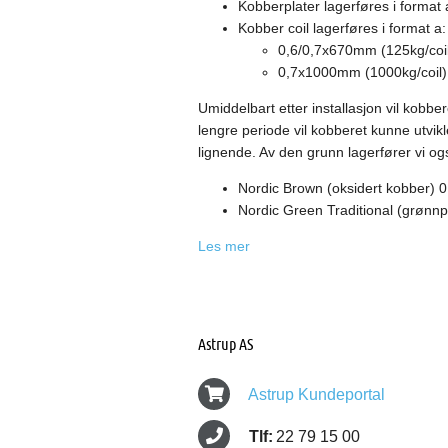
Kobberplater lagerføres i forma
Kobber coil lagerføres i format a:
0,6/0,7x670mm (125kg/coi
0,7x1000mm (1000kg/coil)
Umiddelbart etter installasjon vil kobber
lengre periode vil kobberet kunne utvikle
lignende. Av den grunn lagerfører vi og
Nordic Brown (oksidert kobber
Nordic Green Traditional (grøn
Les mer
Astrup AS
Astrup Kundeportal
Tlf:
22 79 15 00