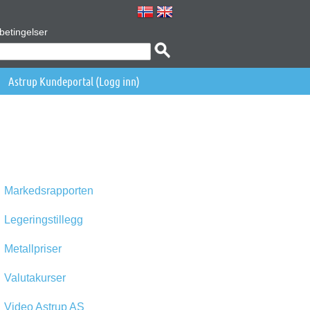
betingelser
Astrup Kundeportal (Logg inn)
Markedsrapporten
Legeringstillegg
Metallpriser
Valutakurser
Video Astrup AS