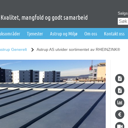
Salgs
Kvalitet, mangfold og godt samarbeid
ruksområder
Tjenester
Astrup og Miljø
Om oss
Kontakt oss
Astrup Generelt
Astrup AS utvider sortimentet av RHEINZINK®