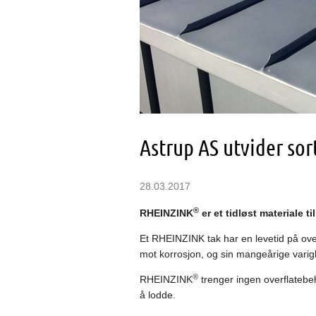
Astrup AS utvider s
28.03.2017
®
RHEINZINK
er et tidløst materiale ti
Et RHEINZINK tak har en levetid på ov
mot korrosjon, og sin mangeårige varig
®
RHEINZINK
trenger ingen overflatebeh
å lodde.