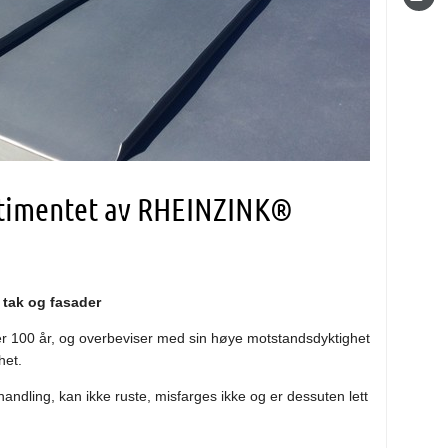
ortimentet av RHEINZINK®
l tak og fasader
er 100 år, og overbeviser med sin høye motstandsdyktighet
het.
andling, kan ikke ruste, misfarges ikke og er dessuten lett