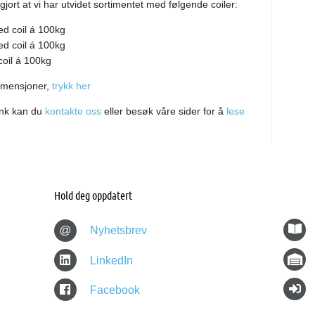
gjort at vi har utvidet sortimentet med følgende coiler:
ed coil á 100kg
ed coil á 100kg
oil á 100kg
dimensjoner,
trykk her
ink kan du
kontakte oss
eller besøk våre sider for å
lese
Hold deg oppdatert
@
Nyhetsbrev
LinkedIn
Facebook