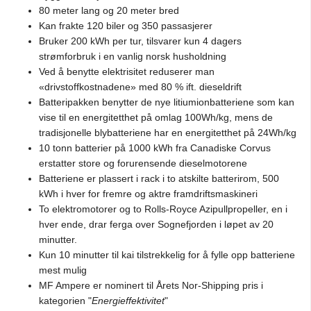
80 meter lang og 20 meter bred
Kan frakte 120 biler og 350 passasjerer
Bruker 200 kWh per tur, tilsvarer kun 4 dagers
strømforbruk i en vanlig norsk husholdning
Ved å benytte elektrisitet reduserer man
«drivstoffkostnadene» med 80 % ift. dieseldrift
Batteripakken benytter de nye litiumionbatteriene som kan
vise til en energitetthet på omlag 100Wh/kg, mens de
tradisjonelle blybatteriene har en energitetthet på 24Wh/kg
10 tonn batterier på 1000 kWh fra Canadiske Corvus
erstatter store og forurensende dieselmotorene
Batteriene er plassert i rack i to atskilte batterirom, 500
kWh i hver for fremre og aktre framdriftsmaskineri
To elektromotorer og to Rolls-Royce Azipullpropeller, en i
hver ende, drar ferga over Sognefjorden i løpet av 20
minutter.
Kun 10 minutter til kai tilstrekkelig for å fylle opp batteriene
mest mulig
MF Ampere er nominert til Årets Nor-Shipping pris i
kategorien "
Energieffektivitet
"