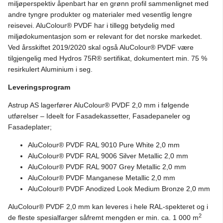
miljøperspektiv åpenbart har en grønn profil sammenlignet med
andre tyngre produkter og materialer med vesentlig lengre
reisevei. AluColour® PVDF har i tillegg betydelig med
miljødokumentasjon som er relevant for det norske markedet.
Ved årsskiftet 2019/2020 skal også AluColour® PVDF være
tilgjengelig med Hydros 75R® sertifikat, dokumentert min. 75 %
resirkulert Aluminium i seg.
Leveringsprogram
Astrup AS lagerfører AluColour® PVDF 2,0 mm i følgende
utførelser – Ideelt for Fasadekassetter, Fasadepaneler og
Fasadeplater;
AluColour® PVDF RAL 9010 Pure White 2,0 mm
AluColour® PVDF RAL 9006 Silver Metallic 2,0 mm
AluColour® PVDF RAL 9007 Grey Metallic 2,0 mm
AluColour® PVDF Manganese Metallic 2,0 mm
AluColour® PVDF Anodized Look Medium Bronze 2,0 mm
AluColour® PVDF 2,0 mm kan leveres i hele RAL-spekteret og i
2
de fleste spesialfarger såfremt mengden er min. ca. 1 000 m