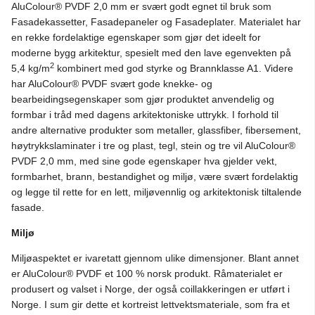
AluColour® PVDF 2,0 mm er svært godt egnet til bruk som
Fasadekassetter, Fasadepaneler og Fasadeplater. Materialet har
en rekke fordelaktige egenskaper som gjør det ideelt for
moderne bygg arkitektur, spesielt med den lave egenvekten på
2
5,4 kg/m
kombinert med god styrke og Brannklasse A1. Videre
har AluColour® PVDF svært gode knekke- og
bearbeidingsegenskaper som gjør produktet anvendelig og
formbar i tråd med dagens arkitektoniske uttrykk. I forhold til
andre alternative produkter som metaller, glassfiber, fibersement,
høytrykkslaminater i tre og plast, tegl, stein og tre vil AluColour®
PVDF 2,0 mm, med sine gode egenskaper hva gjelder vekt,
formbarhet, brann, bestandighet og miljø, være svært fordelaktig
og legge til rette for en lett, miljøvennlig og arkitektonisk tiltalende
fasade.
Miljø
Miljøaspektet er ivaretatt gjennom ulike dimensjoner. Blant annet
er AluColour® PVDF et 100 % norsk produkt. Råmaterialet er
produsert og valset i Norge, der også coillakkeringen er utført i
Norge. I sum gir dette et kortreist lettvektsmateriale, som fra et