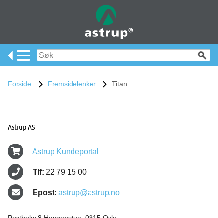
Forside
Fremsidelenker
Titan
Astrup AS
Astrup Kundeportal
Tlf:
22 79 15 00
Epost:
astrup@astrup.no
Postboks 8 Haugenstua, 0915 Oslo