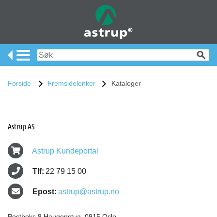
Forside
Fremsidelenker
Kataloger
Astrup AS
Astrup Kundeportal
Tlf:
22 79 15 00
Epost:
astrup@astrup.no
Postboks 8 Haugenstua, 0915 Oslo