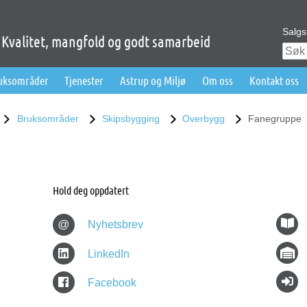
Salgs
Kvalitet, mangfold og godt samarbeid
ruksområder
Tjenester
Astrup og Miljø
Om oss
Kontakt oss
Bruksområder
Skipsbygging
Overbygg
Fanegruppe
Hold deg oppdatert
@
Nyhetsbrev
LinkedIn
Facebook