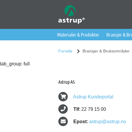
Materialer & Produkter
Bransjer & B
Forside
Bransjer & Bruksområder
tab_group: full
Astrup AS
Astrup Kundeportal
Tlf:
22 79 15 00
Epost:
astrup@astrup.no