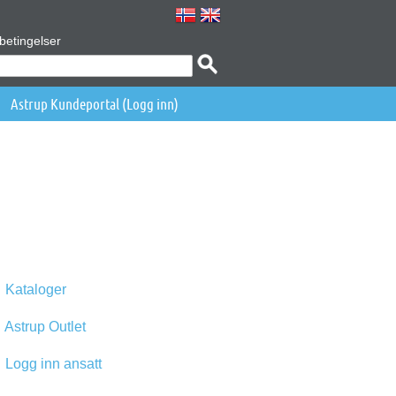
betingelser
Astrup Kundeportal (Logg inn)
Kataloger
Astrup Outlet
Logg inn ansatt