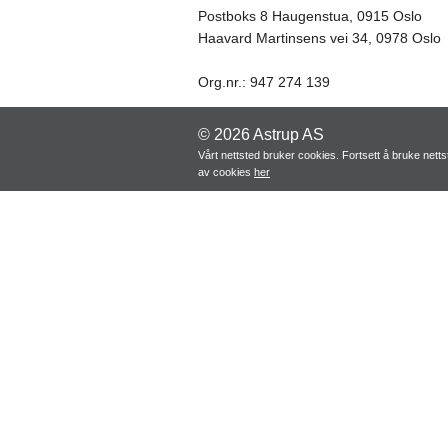
Postboks 8 Haugenstua, 0915 Oslo
Haavard Martinsens vei 34, 0978 Oslo
Org.nr.: 947 274 139
© 2026 Astrup AS
Vårt nettsted bruker cookies. Fortsett å bruke net
av cookies
her