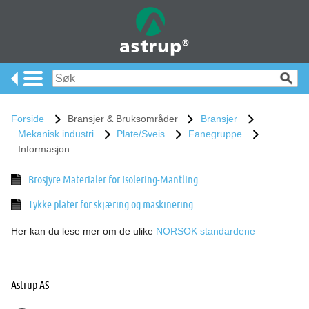
Forside
Bransjer & Bruksområder
Bransjer
Mekanisk industri
Plate/Sveis
Fanegruppe
Informasjon
Brosjyre Materialer for Isolering-Mantling
Tykke plater for skjæring og maskinering
Her kan du lese mer om de ulike
NORSOK standardene
Astrup AS