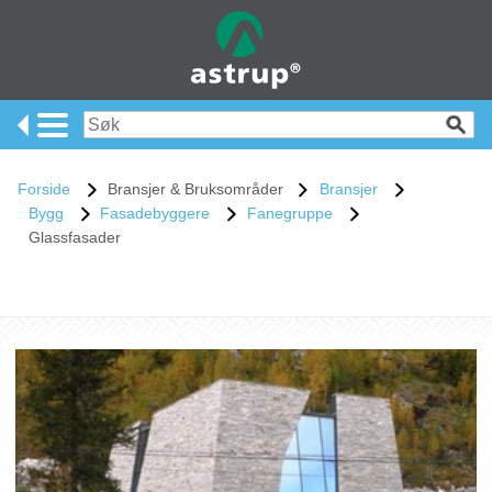
Forside
Bransjer & Bruksområder
Bransjer
Bygg
Fasadebyggere
Fanegruppe
Glassfasader