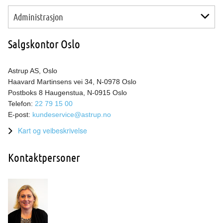
Produktavdeling Aluminium & Metaller
Salgskontor Bergen
Administrasjon
Produktavdeling Plast
Salgskontor Ålesund
Produktavdeling Rustfritt og Spesialstål
Ledelse
Salgskontor Trondheim
Salgskontor Oslo
Innkjøp
Økonomi og Personal
Astrup AS, Oslo
IKT
Haavard Martinsens vei 34, N-0978 Oslo
Kvalitetsstyring
Postboks 8 Haugenstua, N-0915 Oslo
Telefon:
22 79 15 00
E-post:
kundeservice@astrup.no
Kart og veibeskrivelse
Kontaktpersoner