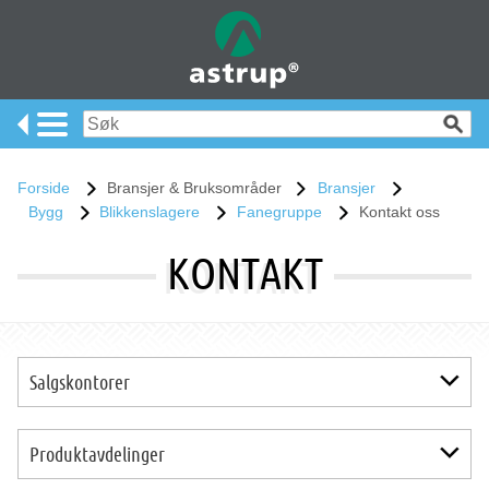
Forside
Bransjer & Bruksområder
Bransjer
Bygg
Blikkenslagere
Fanegruppe
Kontakt oss
KONTAKT
Salgskontorer
Salgskontor Oslo
Produktavdelinger
Salgskontor Skien
Salgskontor Stavanger