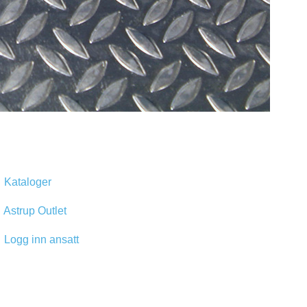
Kataloger
Astrup Outlet
Logg inn ansatt