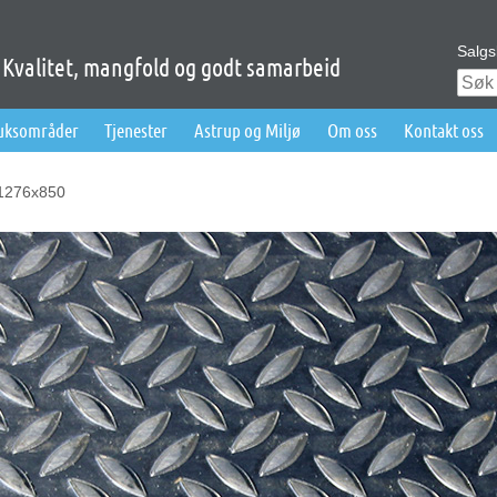
Salgs
Kvalitet, mangfold og godt samarbeid
ruksområder
Tjenester
Astrup og Miljø
Om oss
Kontakt oss
1276x850