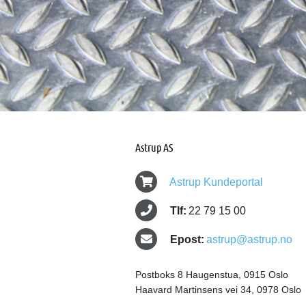
Astrup AS
Astrup Kundeportal
Tlf:
22 79 15 00
Epost:
astrup@astrup.no
Postboks 8 Haugenstua, 0915 Oslo
Haavard Martinsens vei 34, 0978 Oslo