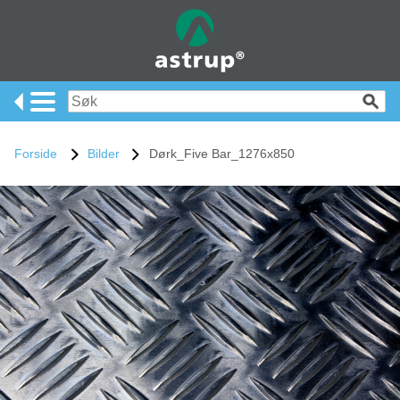
Forside
Bilder
Dørk_Five Bar_1276x850