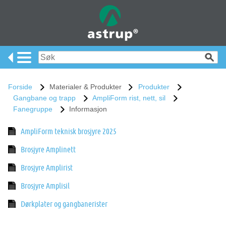
Forside
Materialer & Produkter
Produkter
Gangbane og trapp
AmpliForm rist, nett, sil
Fanegruppe
Informasjon
AmpliForm teknisk brosjyre 2025
Brosjyre Amplinett
Brosjyre Amplirist
Brosjyre Amplisil
Dørkplater og gangbanerister